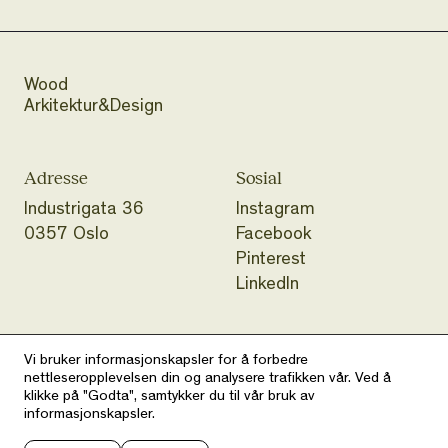
Wood
Arkitektur&Design
Adresse
Sosial
Industrigata 36
Instagram
0357 Oslo
Facebook
Pinterest
LinkedIn
Telefon
E-post
Vi bruker informasjonskapsler for å forbedre
+47 98857785
hei@wood.no
nettleseropplevelsen din og analysere trafikken vår. Ved å
klikke på "Godta", samtykker du til vår bruk av
informasjonskapsler.