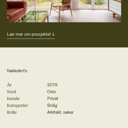
Lær mer om prosjektet ↓
Nøkkelinfo
År
2019
Sted
Oslo
Kunde
Privat
Kategorier
Bolig
Rolle
Arkitekt, søker