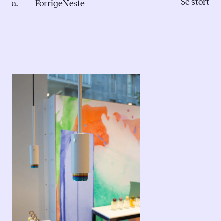
Se stort
a.
Forrige
Neste