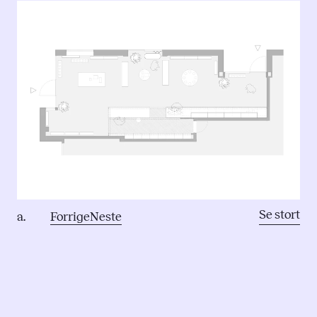
Se stort
a.
Forrige
Neste